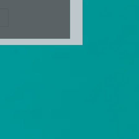
or bør du ha rødt flagg!