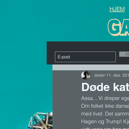
HJEM
A
Jester
11. des. 20
Døde kat
Assa... Vi dreper eg
Om folket ikke danse
med livet. Det samme
Hagen og Trump! Kjet