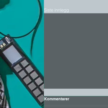
Siste innlegg
Epikrise
Kommentarer
Dette albumet er vår Epikrise for