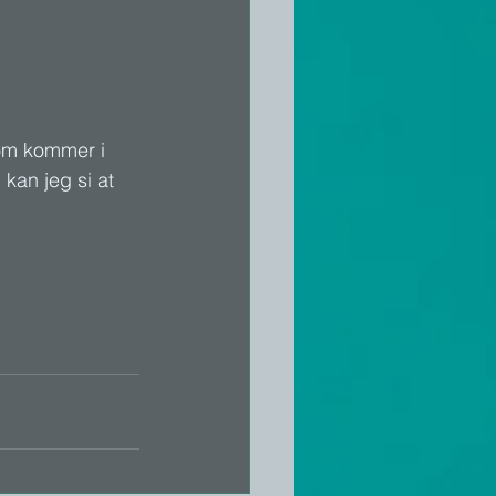
om kommer i 
 kan jeg si at 