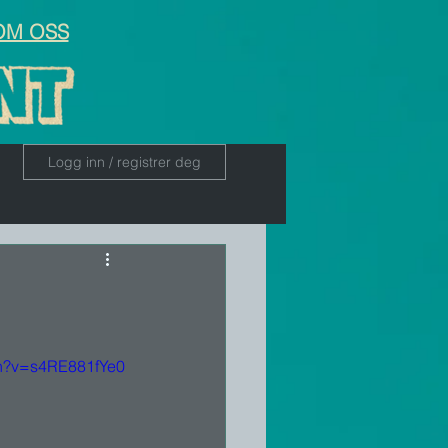
OM OSS
Logg inn / registrer deg
ch?v=s4RE881fYe0