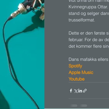
vidt unna om han mel
Kvinnegruppa Ottar. 
stand og selger dan
trusselformat. 
Dette er den første
februar. For de av de
det kommer flere sing
Dans mafakka ellers s
Spotify
Apple Music
Youtube