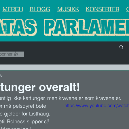
MERCH
BLOGG
MUSIKK
KONSERTER
bonner 👍
18
tunger overalt!
entlig ikke kattunger, men kravene er som kravene er.  
r må pelsdyret bøte 
https://www.youtube.com/wat
 gjelder for Listhaug, 
il Rolness slipper så 