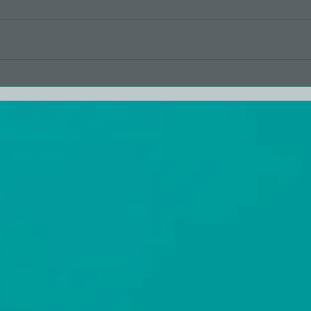
Feil lukt og feil farge
Derf