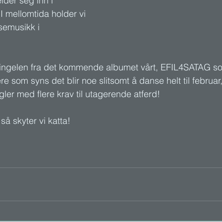
der seg inn i 
I mellomtida holder vi 
semusikk i 
 singelen fra det kommende albumet vårt, EFIL4SATAG s
re som syns det blir noe slitsomt å danse helt til februar,
ler med flere krav til utagerende atferd! 
å skyter vi katta! 