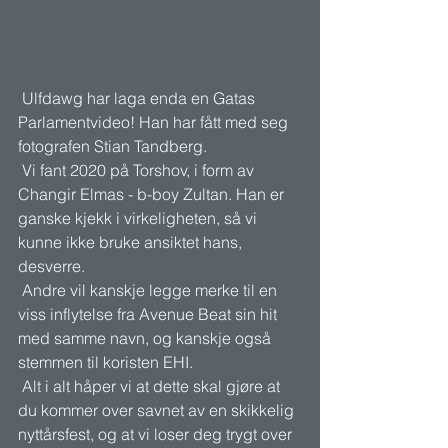
 Ulfdawg har laga enda en Gatas 
Parlamentvideo! Han har fått med seg 
fotografen Stian Tandberg. 
 Vi fant 2020 på Torshov, i form av 
Changir Elmas - b-boy Zultan. Han er 
ganske kjekk i virkeligheten, så vi 
kunne ikke bruke ansiktet hans, 
desverre. 
 Andre vil kanskje legge merke til en 
viss inflytelse fra Avenue Beat sin hit 
med samme navn, og kanskje også 
stemmen til koristen EHI. 
 Alt i alt håper vi at dette skal gjøre at 
du kommer over savnet av en skikkelig 
nyttårsfest, og at vi loser deg trygt over 