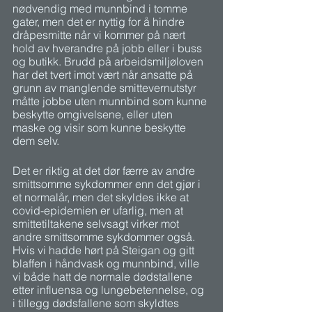
nødvendig med munnbind i tomme 
gater, men det er nyttig for å hindre 
dråpesmitte når vi kommer på nært 
hold av hverandre på jobb eller i buss 
og butikk. Brudd på arbeidsmiljøloven 
har det tvert imot vært når ansatte på 
grunn av manglende smittevernutstyr 
måtte jobbe uten munnbind som kunne 
beskytte omgivelsene, eller uten 
maske og visir som kunne beskytte 
dem selv. 
Det er riktig at det dør færre av andre 
smittsomme sykdommer enn det gjør i 
et normalår, men det skyldes ikke at 
covid-epidemien er ufarlig, men at 
smittetiltakene selvsagt virker mot 
andre smittsomme sykdommer også. 
Hvis vi hadde hørt på Steigan og gitt 
blaffen i håndvask og munnbind, ville 
vi både hatt de normale dødstallene 
etter influensa og lungebetennelse, og 
i tillegg dødsfallene som skyldtes 