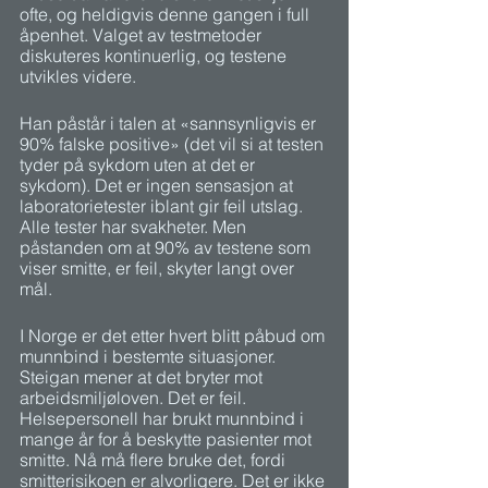
ofte, og heldigvis denne gangen i full 
åpenhet. Valget av testmetoder 
diskuteres kontinuerlig, og testene 
utvikles videre.  
Han påstår i talen at «sannsynligvis er 
90% falske positive» (det vil si at testen 
tyder på sykdom uten at det er 
sykdom). Det er ingen sensasjon at 
laboratorietester iblant gir feil utslag. 
Alle tester har svakheter. Men 
påstanden om at 90% av testene som 
viser smitte, er feil, skyter langt over 
mål. 
I Norge er det etter hvert blitt påbud om 
munnbind i bestemte situasjoner. 
Steigan mener at det bryter mot 
arbeidsmiljøloven. Det er feil. 
Helsepersonell har brukt munnbind i 
mange år for å beskytte pasienter mot 
smitte. Nå må flere bruke det, fordi 
smitterisikoen er alvorligere. Det er ikke 