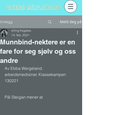
Meld deg på
Innlegg
elling fragatas
14. feb. 2021
Munnbind-nektere er en
fare for seg sjølv og oss
andre
Av Ebba Wergeland, 
arbeidsmedisiner. Klassekampen 
130221
Pål Steigan mener at 