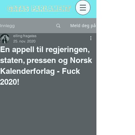
Meld deg på
Innlegg
elling fragatas
25. nov. 2020
En appell til regjeringen,
staten, pressen og Norsk
Kalenderforlag - Fuck
2020!