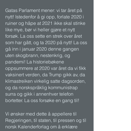
Gatas Parlament mener: vi tar året på 
nytt! Istedenfor å gi opp, forlate 2020 i 
ruiner og håpe at 2021 ikke skal stinke 
like mye, bør vi heller gjøre et nytt 
forsøk. La oss sette en strek over året 
som har gått, og ta 2020 på nytt! La oss 
gå inn i januar 2020 denne gangen 
uten skogbrann, nestenkrig, og 
pandemi! La historiebøkene 
oppsummere at 2020 var året da vi fikk 
vaksinert verden, da Trump gikk av, da 
klimastreiken virkelig satte dagsorden, 
og da norskspråklig kommunistrap 
surra og gikk i annenhver telefon 
bortetter. La oss forsøke en gang til!
Vi ønsker med dette å appellere til 
Regjeringen, til staten, til pressen og til 
norsk Kalenderforlag om å erklære 