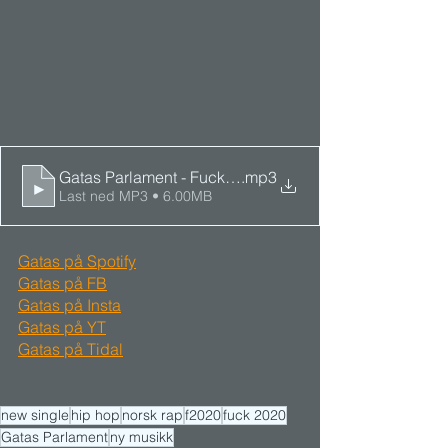
Gatas Parlament - Fuck 2020
.mp3
Last ned MP3 • 6.00MB
Gatas på Spotify
Gatas på FB
Gatas på Insta
Gatas på YT
Gatas på Tidal
new single
hip hop
norsk rap
f2020
fuck 2020
Gatas Parlament
ny musikk