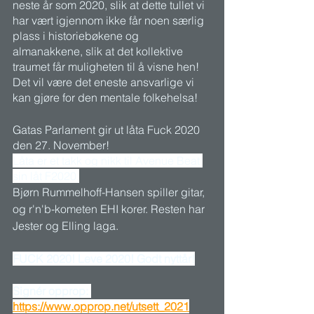
neste år som 2020, slik at dette tullet vi 
har vært igjennom ikke får noen særlig 
plass i historiebøkene og 
almanakkene, slik at det kollektive 
traumet får muligheten til å visne hen! 
Det vil være det eneste ansvarlige vi 
kan gjøre for den mentale folkehelsa! 
Gatas Parlament gir ut låta Fuck 2020 
den 27. November! 
Låta er et takk og nikk til Avenue Beat 
sin låt F2020.
Bjørn Rummelhoff-Hansen spiller gitar, 
og r'n'b-kometen EHI korer. Resten har 
Jester og Elling laga.
FUCK 2020! Leve 2020! Godt nyttår!
Signér opprop: 
https://www.opprop.net/utsett_2021